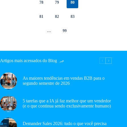
78
79
80
81
82
83
…
99
Artigos mais acessados do Blog
As maiores tendências em vendas B2B para o
segundo semestre de 2026
5 tarefas que a IA já faz melhor que um vendedor
(e o que continua sendo exclusivamente humano)
Demander Sales 2026: tudo o que você precisa