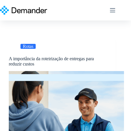
Pular
para
o
conteúdo
Rotas
A importância da roteirização de entregas para
reduzir custos