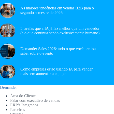
As maiores tendências em vendas B2B para o
segundo semestre de 2026
5 tarefas que a IA já faz melhor que um vendedor
(e o que continua sendo exclusivamente humano)
Demander Sales 2026: tudo o que você precisa
saber sobre o evento
Como empresas estão usando IA para vender
mais sem aumentar a equipe
Demander
Área do Cliente
Falar com executivo de vendas
ERP’s Integrados
Parceiros