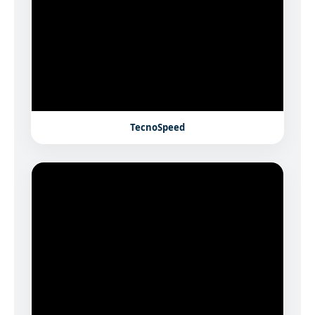
TecnoSpeed