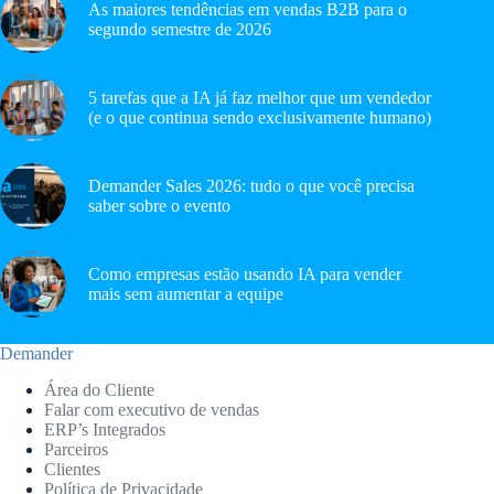
As maiores tendências em vendas B2B para o
segundo semestre de 2026
5 tarefas que a IA já faz melhor que um vendedor
(e o que continua sendo exclusivamente humano)
Demander Sales 2026: tudo o que você precisa
saber sobre o evento
Como empresas estão usando IA para vender
mais sem aumentar a equipe
Demander
Área do Cliente
Falar com executivo de vendas
ERP’s Integrados
Parceiros
Clientes
Política de Privacidade