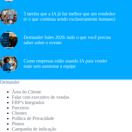
5 tarefas que a IA já faz melhor que um vendedor
(e o que continua sendo exclusivamente humano)
Demander Sales 2026: tudo o que você precisa
saber sobre o evento
Como empresas estão usando IA para vender
mais sem aumentar a equipe
Demander
Área do Cliente
Falar com executivo de vendas
ERP’s Integrados
Parceiros
Clientes
Política de Privacidade
Planos
Campanha de indicação