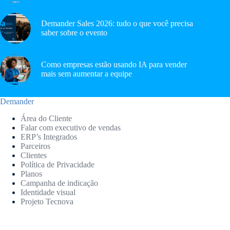
Demander Sales 2026: tudo o que você precisa
saber sobre o evento
Como empresas estão usando IA para vender
mais sem aumentar a equipe
Demander
Área do Cliente
Falar com executivo de vendas
ERP’s Integrados
Parceiros
Clientes
Política de Privacidade
Planos
Campanha de indicação
Identidade visual
Projeto Tecnova