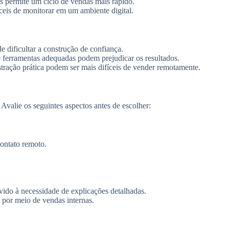
s permite um ciclo de vendas mais rápido.
fáceis de monitorar em um ambiente digital.
e dificultar a construção de confiança.
e ferramentas adequadas podem prejudicar os resultados.
ração prática podem ser mais difíceis de vender remotamente.
 Avalie os seguintes aspectos antes de escolher:
contato remoto.
ido à necessidade de explicações detalhadas.
 por meio de vendas internas.