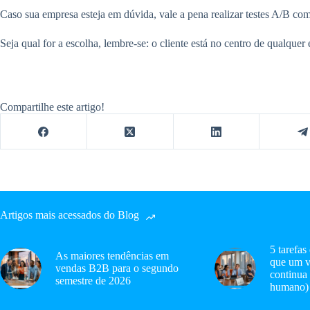
Caso sua empresa esteja em dúvida, vale a pena realizar testes A/B com
Seja qual for a escolha, lembre-se: o cliente está no centro de qualq
Compartilhe este artigo!
Artigos mais acessados do Blog
5 tarefas
As maiores tendências em
que um v
vendas B2B para o segundo
continua
semestre de 2026
humano)