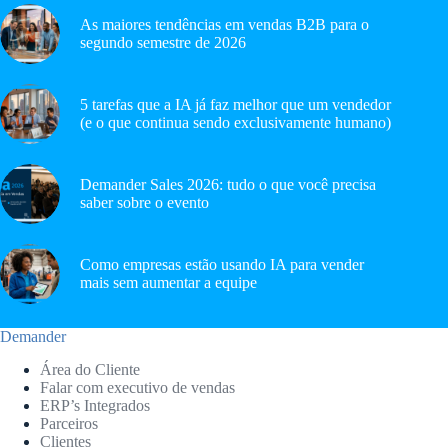
As maiores tendências em vendas B2B para o
segundo semestre de 2026
5 tarefas que a IA já faz melhor que um vendedor
(e o que continua sendo exclusivamente humano)
Demander Sales 2026: tudo o que você precisa
saber sobre o evento
Como empresas estão usando IA para vender
mais sem aumentar a equipe
Demander
Área do Cliente
Falar com executivo de vendas
ERP’s Integrados
Parceiros
Clientes