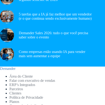
5 tarefas que a IA já faz melhor que um vendedor
(e o que continua sendo exclusivamente humano)
Demander Sales 2026: tudo o que você precisa
saber sobre o evento
Como empresas estão usando IA para vender
mais sem aumentar a equipe
Demander
Área do Cliente
Falar com executivo de vendas
ERP’s Integrados
Parceiros
Clientes
Política de Privacidade
Planos