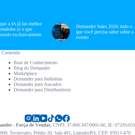
 que a IA já faz melhor
Demander Sales 2026: tudo o
endedor (e o que
que você precisa saber sobre o
 sendo exclusivamente
evento
Conteúdo
Base de Conhecimento
Blog do Demander
Marketplace
Demander para Indústrias
Demander para Atacados
Demander para Distribuidoras
nder - Força de Vendas
, CNPJ: 37.868.347/0001-60, IE: 072/0165
000, Tecnovates, Prédio 20, Sala 401, Lajeado/RS, CEP: 95913-470