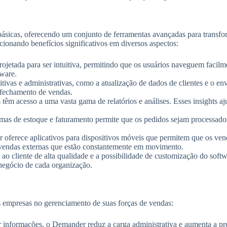
ásicas, oferecendo um conjunto de ferramentas avançadas para transfo
cionando benefícios significativos em diversos aspectos:
rojetada para ser intuitiva, permitindo que os usuários naveguem facil
tware.
tivas e administrativas, como a atualização de dados de clientes e o e
 fechamento de vendas.
êm acesso a uma vasta gama de relatórios e análises. Esses insights aj
emas de estoque e faturamento permite que os pedidos sejam processados d
ferece aplicativos para dispositivos móveis que permitem que os ven
de vendas externas que estão constantemente em movimento.
o cliente de alta qualidade e a possibilidade de customização do softw
 negócio de cada organização.
 empresas no gerenciamento de suas forças de vendas:
r informações, o Demander reduz a carga administrativa e aumenta a pr