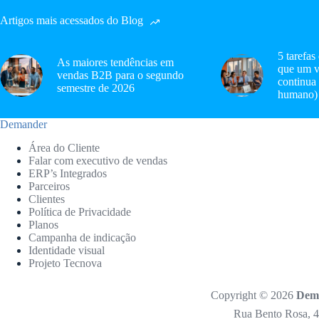
Artigos mais acessados do Blog
5 tarefas
As maiores tendências em
que um v
vendas B2B para o segundo
continua
semestre de 2026
humano)
Demander
Área do Cliente
Falar com executivo de vendas
ERP’s Integrados
Parceiros
Clientes
Política de Privacidade
Planos
Campanha de indicação
Identidade visual
Projeto Tecnova
Copyright © 2026
Dema
Rua Bento Rosa, 4