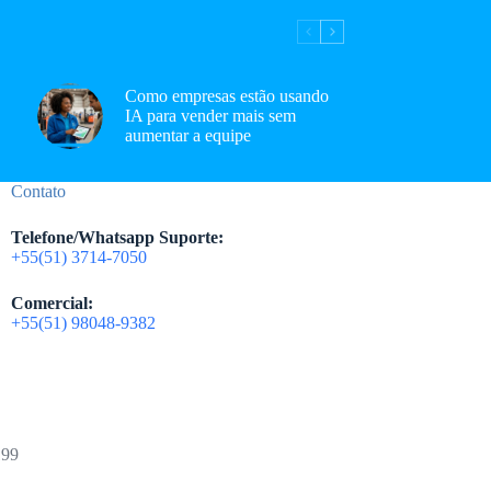
Como empresas estão usando
IA para vender mais sem
aumentar a equipe
Contato
Telefone/Whatsapp Suporte:
+55(51) 3714-7050
Comercial:
+55(51) 98048-9382
199