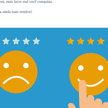
m, mais lucro real você conquista.
a ainda mais rentável.