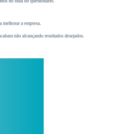
ntos no final do questionário.
ra melhorar a empresa.
s acabam não alcançando resultados desejados.