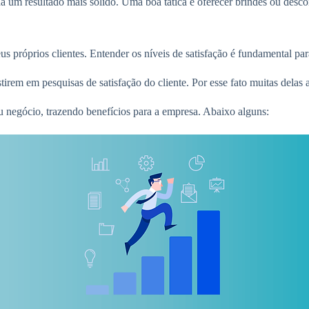
ha um resultado mais sólido. Uma boa tática é oferecer brindes ou desco
s próprios clientes. Entender os níveis de satisfação é fundamental pa
tirem em pesquisas de satisfação do cliente. Por esse fato muitas dela
seu negócio, trazendo benefícios para a empresa. Abaixo alguns: