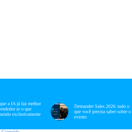
 que a IA já faz melhor
Demander Sales 2026: tudo o
endedor (e o que
que você precisa saber sobre o
 sendo exclusivamente
evento
Conteúdo