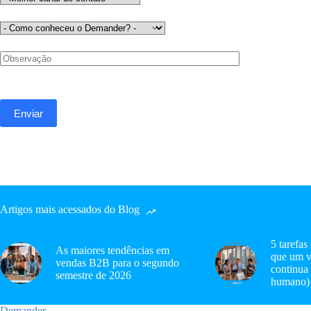
Artigos mais acessados do Blog
5 tarefas
As maiores tendências em
que um v
vendas B2B para o segundo
continua
semestre de 2026
humano)
Demander