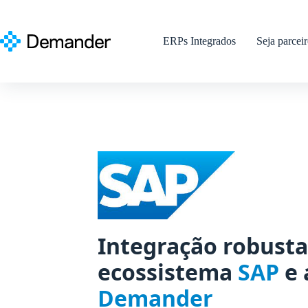
Pular
para
o
ERPs Integrados
Seja parcei
conteúdo
Integração robust
ecossistema
SAP
e 
Demander