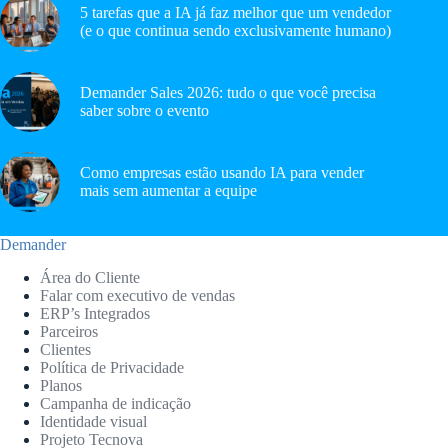
5 tarefas que a IA já faz melhor que um vendedor
(e o que continua sendo exclusivamente humano)
Demander Sales 2026: tudo o que você precisa
saber sobre o evento
Como empresas estão usando IA para vender
mais sem aumentar a equipe
Demander
Área do Cliente
Falar com executivo de vendas
ERP’s Integrados
Parceiros
Clientes
Política de Privacidade
Planos
Campanha de indicação
Identidade visual
Projeto Tecnova