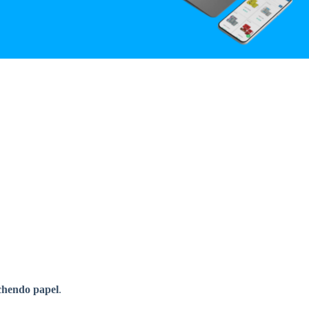
chendo papel
.