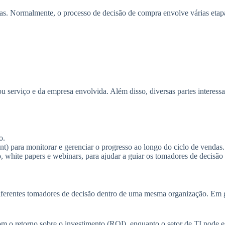
as. Normalmente, o processo de decisão de compra envolve várias etap
serviço e da empresa envolvida. Além disso, diversas partes interessa
o.
 para monitorar e gerenciar o progresso ao longo do ciclo de vendas.
, white papers e webinars, para ajudar a guiar os tomadores de decisão
erentes tomadores de decisão dentro de uma mesma organização. Em ge
 o retorno sobre o investimento (ROI), enquanto o setor de TI pode es