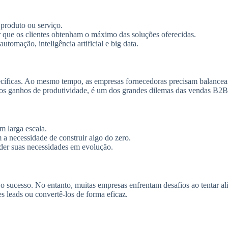
produto ou serviço.
ir que os clientes obtenham o máximo das soluções oferecidas.
utomação, inteligência artificial e big data.
íficas. Ao mesmo tempo, as empresas fornecedoras precisam balancear 
 e os ganhos de produtividade, é um dos grandes dilemas das vendas B2B
m larga escala.
a necessidade de construir algo do zero.
nder suas necessidades em evolução.
 o sucesso. No entanto, muitas empresas enfrentam desafios ao tentar a
es leads ou convertê-los de forma eficaz.