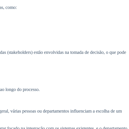
as, como:
das (stakeholders) estão envolvidas na tomada de decisão, o que pode
 ao longo do processo.
ral, várias pessoas ou departamentos influenciam a escolha de um
tar focado na integração com os sistemas existentes, e o departamento