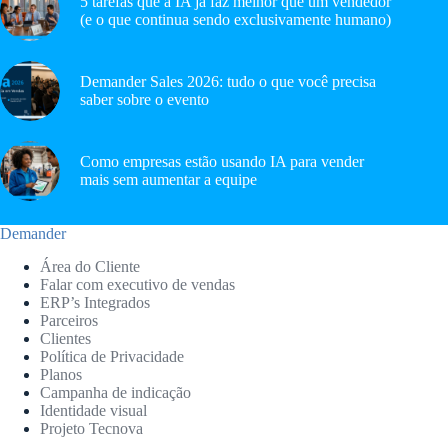
5 tarefas que a IA já faz melhor que um vendedor
(e o que continua sendo exclusivamente humano)
Demander Sales 2026: tudo o que você precisa
saber sobre o evento
Como empresas estão usando IA para vender
mais sem aumentar a equipe
Demander
Área do Cliente
Falar com executivo de vendas
ERP’s Integrados
Parceiros
Clientes
Política de Privacidade
Planos
Campanha de indicação
Identidade visual
Projeto Tecnova