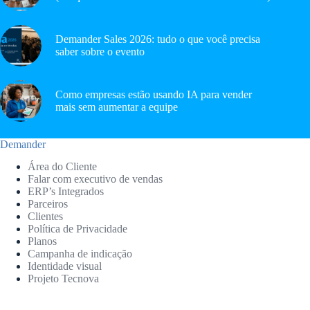
Demander Sales 2026: tudo o que você precisa
saber sobre o evento
Como empresas estão usando IA para vender
mais sem aumentar a equipe
Demander
Área do Cliente
Falar com executivo de vendas
ERP’s Integrados
Parceiros
Clientes
Política de Privacidade
Planos
Campanha de indicação
Identidade visual
Projeto Tecnova