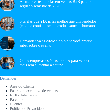
As maiores tendências em vendas B2B para o
segundo semestre de 2026
5 tarefas que a IA já faz melhor que um vendedor
(e o que continua sendo exclusivamente humano)
Demander Sales 2026: tudo o que você precisa
saber sobre o evento
Como empresas estão usando IA para vender
mais sem aumentar a equipe
Demander
Área do Cliente
Falar com executivo de vendas
ERP’s Integrados
Parceiros
Clientes
Política de Privacidade