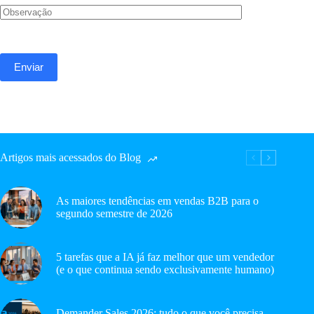
Artigos mais acessados do Blog
As maiores tendências em vendas B2B para o
segundo semestre de 2026
5 tarefas que a IA já faz melhor que um vendedor
(e o que continua sendo exclusivamente humano)
Demander Sales 2026: tudo o que você precisa