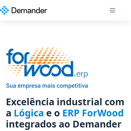
Pular
para
o
conteúdo
Excelência industrial com
a
Lógica
e o
ERP ForWood
integrados ao Demander