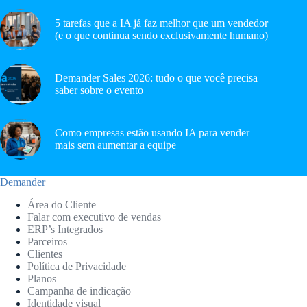
5 tarefas que a IA já faz melhor que um vendedor
(e o que continua sendo exclusivamente humano)
Demander Sales 2026: tudo o que você precisa
saber sobre o evento
Como empresas estão usando IA para vender
mais sem aumentar a equipe
Demander
Área do Cliente
Falar com executivo de vendas
ERP’s Integrados
Parceiros
Clientes
Política de Privacidade
Planos
Campanha de indicação
Identidade visual