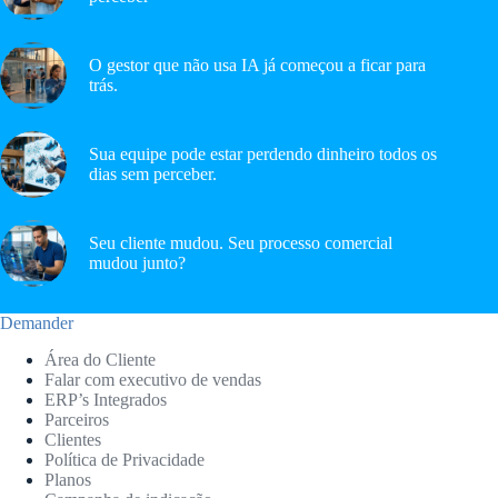
O gestor que não usa IA já começou a ficar para
trás.
Sua equipe pode estar perdendo dinheiro todos os
dias sem perceber.
Seu cliente mudou. Seu processo comercial
mudou junto?
Demander
Área do Cliente
Falar com executivo de vendas
ERP’s Integrados
Parceiros
Clientes
Política de Privacidade
Planos