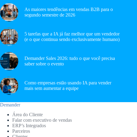
As maiores tendências em vendas B2B para o
segundo semestre de 2026
5 tarefas que a IA já faz melhor que um vendedor
(e o que continua sendo exclusivamente humano)
Demander Sales 2026: tudo o que você precisa
saber sobre o evento
Como empresas estão usando IA para vender
mais sem aumentar a equipe
Demander
Área do Cliente
Falar com executivo de vendas
ERP’s Integrados
Parceiros
Clientes