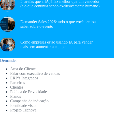
5 tarefas que a IA já faz melhor que um vendedor
(e o que continua sendo exclusivamente humano)
Demander Sales 2026: tudo o que você precisa
saber sobre o evento
Como empresas estão usando IA para vender
mais sem aumentar a equipe
Demander
Área do Cliente
Falar com executivo de vendas
ERP’s Integrados
Parceiros
Clientes
Política de Privacidade
Planos
Campanha de indicação
Identidade visual
Projeto Tecnova