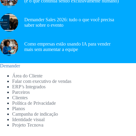
(e o que continua sendo exclusivamente humano)
Demander Sales 2026: tudo o que você precisa
saber sobre o evento
Como empresas estão usando IA para vender
mais sem aumentar a equipe
Demander
Área do Cliente
Falar com executivo de vendas
ERP’s Integrados
Parceiros
Clientes
Política de Privacidade
Planos
Campanha de indicação
Identidade visual
Projeto Tecnova