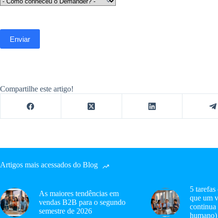
Compartilhe este artigo!
Artigos mais acessados do Blog
5 tarefas
As maiores tendências em
que um v
vendas B2B para o segundo
continua
semestre de 2026
humano)