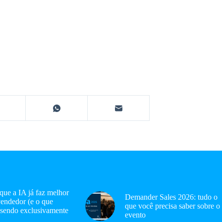
 que a IA já faz melhor
Demander Sales 2026: tudo o
endedor (e o que
que você precisa saber sobre o
 sendo exclusivamente
evento