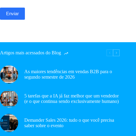
Artigos mais acessados do Blog
As maiores tendências em vendas B2B para o
segundo semestre de 2026
5 tarefas que a IA já faz melhor que um vendedor
(e o que continua sendo exclusivamente humano)
Demander Sales 2026: tudo o que você precisa
saber sobre o evento