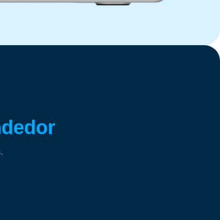
ndedor
.