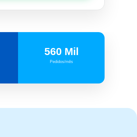
560 Mil
Pedidos/mês