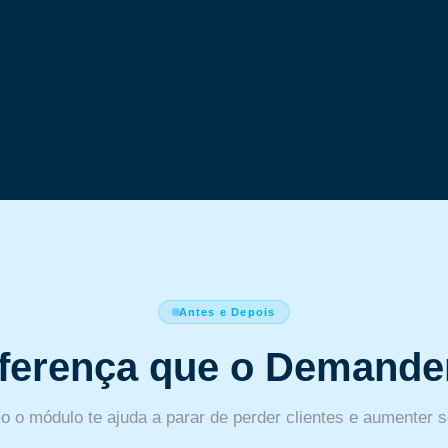
Antes e Depois
iferença que o Demand
o o módulo te ajuda a parar de perder clientes e aumenter se